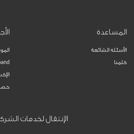
المساعدة
الأج
الأسئله الشائعة
الموب
كلمنا
band
الإك
خصو
الإنتقال لخدمات الشرك