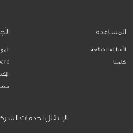
المساعدة
الأج
الأسئله الشائعة
الموب
كلمنا
band
الإك
خصو
الإنتقال لخدمات الشرك