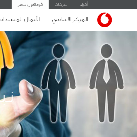
أفراد
شركات
ڤودافون مصر
المركز الاعلامي
الأعمال المستدام
نب