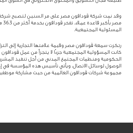
طليعة مجال التسويق والمحتوى الالكتروني في السوق المص
وقد نمت شركة ڤودافون مصر على مر السنين لتصبح شركة ا
المسئولية المجتمعية.
رتكزت سمعة ڤودافون مصر وقيمة علامتها التجارية إلى التز
الحكومية ومنظمات المجتمع المدني من أجل تنفيذ المشروعا
الوصول لوسائل الاتصال. ويأتي تأسيس هذه المؤسسة في إطار
مجموعة شركات ڤودافون العالمية من حيث مشاركة موظفيها ف