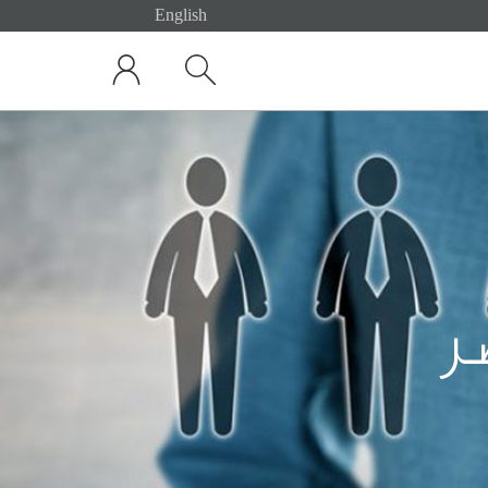
English
My Vodafone
Search
ر