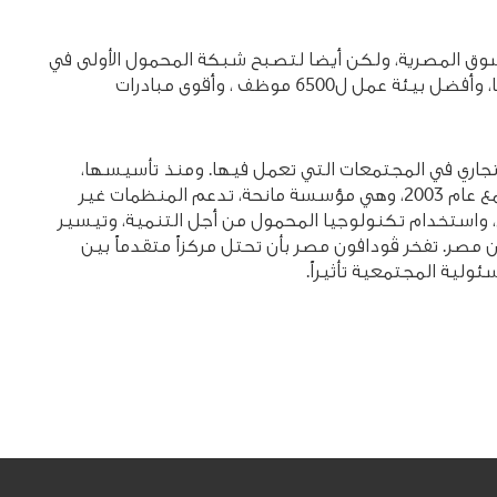
وق المصرية، ولكن أيضا لتصبح شبكة المحمول الأولى في
مصر بأكبر قاعدة عملاء. تفخر ڤودافون بخدمة أكثر من 36،3 مليون عميل (ديسمبر 2011) حيث تقدم أحدث تكنولوجيا لعملائها، وأفضل بيئة عمل ل6500 موظف ، وأقوى مبادرات
لتجاري في المجتمعات التي تعمل فيها. ومنذ تأسيسها،
كانت المسؤولية المجتمعية جزءًا لا يتجزأ من عمل ڤودافون مصر. في ضوء ذلك تأسست مؤسسة ڤودافون مصر لتنمية المجتمع عام 2003، وهي مؤسسة مانحة، تدعم المنظمات غير
 واستخدام تكنولوجيا المحمول من أجل التنمية، وتيسير
مصر. تفخر ڤودافون مصر بأن تحتل مركزاً متقدماً بين
ية المجتمعية تأثيراً.