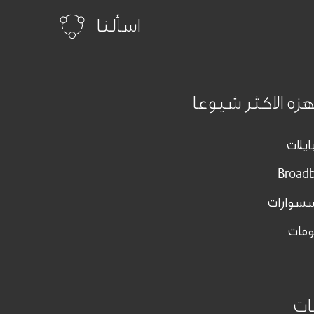
اسألنا
هزه الاكثر شيوعا
ايلات
Broad
سسوارات
مات
ات