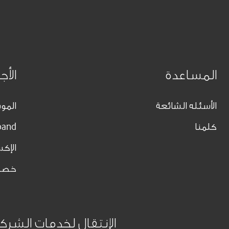
المساعدة
الأج
الأسئله الشائعة
الموب
كلمنا
band
الإك
خصو
الإنتقال لخدمات الشرك