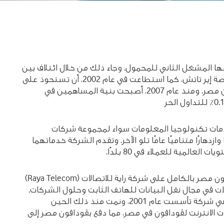
وصفها المشغل الثاني للمحمول. وجاء ذلك من خلال ائتلاف بين
ڤودافون العالمية، وشركة إير تاتش، وبعض الشركاء المحليين والدوليين. وفي عام 1999، استحوذت مجموعة ڤودافون على حصة إير تاتش، كما استطاعت في عام 2002، أن تستحوذ على
حصة الشريك الفرنسي الدولي فيفاندي. وفي يناير عام 2002، تغيرت العلامة التجارية للشركة من كليك جي إس إم إلى ڤودافون مصر. ومنذ عام 2007، أصبحت بنية المساهمين في
 وخدمات تكنولوجيا المعلومات سواء لمجموعة شركات
هارًا متناميًا عامًا تلو الآخر. وتقدم الشركة خدماتهما
وفي إطار سعيها للتوسع في خدماتها المتكاملة من الخدمات الصوتية وخدمات الإنترنت عبر المحمول، استحوذت شركة ڤودافون مصر بالكامل على شركة راية للاتصالات (Raya Telecom)
تصالات في مجال نقل البيانات للهاتف الثابت وحلول الشركات.
وللاستمرار في توسيع نطاق الخدمات التي تقدمها الشركة لعملائها، استحوذت ڤودافون على سرمدي (Sarmady) عام 2008؛ وهي شركة تأسست عام 2001، ونمت منذ ذلك الحين
 الانترنت لڤودافون في مصر، مما دفع بڤودافون مصر إلى