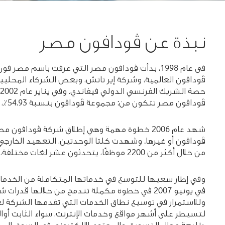
نبذة عن ڤودافون مصر
فى عام 1998، بدأت ڤودافون مصر التي عرفت باسم 
ڤودافون مصر تتكون من: مجموعة ڤودافون بنسبة 54.93٪، الشركة المصرية للاتصالات بنسبة 44،94٪، ونسبة ضئيلة تقدر ب0.13٪ للتداول الحر
شهد عام 2006 خطوة مهمة وهي إطلاق شركة ڤود
ڤودافون أو غيرها. وشهدت كلتا الوحدتين، التعهيد الخارجي للع
من خلال أكثر من 2200 موظفًا، يتحدثون عشر لغات مختلفة، وذلك لتوفير خدمات الدعم الفني وخدمة العملاء على أعلى المستويات العالمية للعملاء في 80 بلدًا.
في يونيو 2007 في خطوة مكملة تندمج من خلالها ق
لتسيطر على أشهر مواقع وخدمات الإنترنت، سواء الثابت أوا