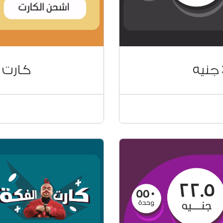
كارت الفك
اتك
كروت الفكة على ح
ل أرقام الشبكات
لشحن الكروت وحدات
8*
ومجابيتس) اضغط # ك
86*
للتحكم في وحدات ال
ة من خلال:
تقدر تشحن كروت ال
تطبيق Ana Vodafone
ڤودافون كاش من #9