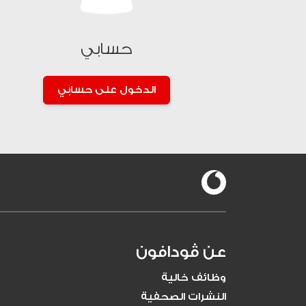
الشحن الالكتروني
كروت الشحن
حسابي
الدخول على حسابي
عن ڤودافون
وظائف خالية
النشرات الصحفية