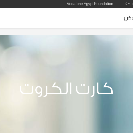
بكة
Vodafone Egypt Foundation
وض
كارت الكروت