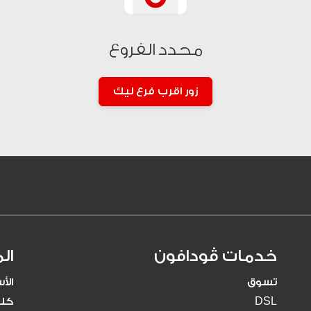
الشحن الاليكتروني
كروت الشحن
محدد الفروع
زور اقرب فرع ليك
خدمات ڤودافون
ال
تسوق
الأ
DSL
كلم