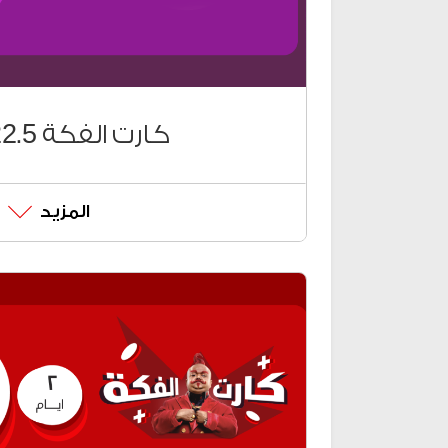
رصيدك من #85*
الشحن الالكتروني
كروت الشحن
كارت الفكة 22.5 جنيه
المزيد
كروت الفكة على حسب احتياج
لشحن الكروت وحدات (دقائق لك
ومجابيتس) اضغط # كود الشحن*58
للتحكم في وحدات الكارت اضغط #
تقدر تشحن كروت الفكة الجديد
تطبيق Ana Vodafone
ڤودافون كاش من #9*
رصيدك من #85*