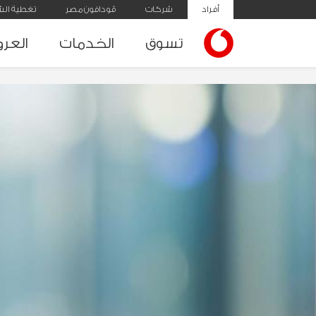
أفراد
شركات
ڤودافون مصر
تغطية الش
تسوق
الخدمات
العر
Kart ElKorout