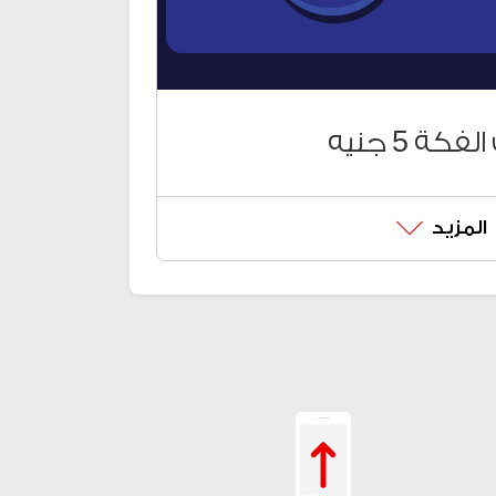
فكة 5 جنيه
المزيد
سب احتياجاتك
 (دقائق لكل أرقام الشبكات
ود الشحن*858*
كارت اضغط #86*
فكة الجديدة من خلال:
*