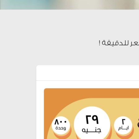
عر للدقيقة !