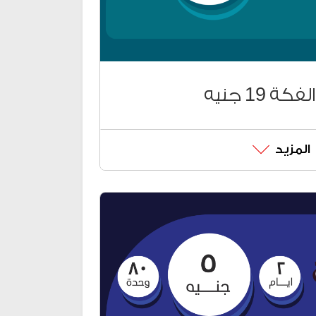
ة 19 جنيه
المزيد
سب احتياجاتك
(دقائق لكل أرقام الشبكات
ود الشحن*858*
كارت اضغط #86*
فكة الجديدة من خلال:
*