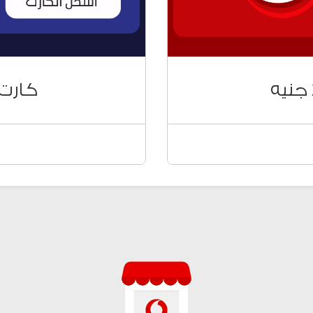
الشحن الالكتروني
كروت الشحن
كارت ال
اتك
كروت الفكة على ح
ل أرقام الشبكات
لشحن الكروت وحدات
8*
ومجابيتس) اضغط # ك
86*
للتحكم في وحدات ال
ة من خلال:
تقدر تشحن كروت ال
تطبيق Ana Vodafone
ڤودافون كاش من #9
رصيدك من #85*