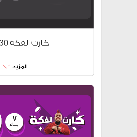
كارت الفكة 30 جنيه
المزيد
كروت الفكة على حسب احتياج
لشحن الكروت وحدات (دقائق لك
ومجابيتس) اضغط # كود الشحن*58
للتحكم في وحدات الكارت اضغط #
تقدر تشحن كروت الفكة الجديد
تطبيق Ana Vodafone
ڤودافون كاش من #9*