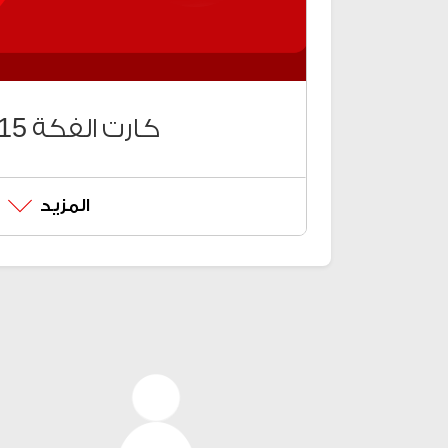
الشحن الالكتروني
كروت الشحن
كارت الفكة 15 جنيه
المزيد
كروت الفكة على حسب احتياج
لشحن الكروت وحدات (دقائق لك
ومجابيتس) اضغط # كود الشحن*58
للتحكم في وحدات الكارت اضغط #
تقدر تشحن كروت الفكة الجديد
تطبيق Ana Vodafone
ڤودافون كاش من #9*
رصيدك من #85*