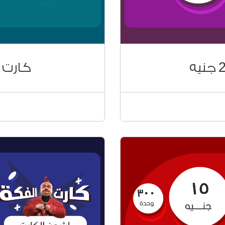
رصيدك من #85*
الشحن الالكتروني
كروت الشحن
كارت الفك
اتك
كروت الفكة على ح
ل أرقام الشبكات
شحن الكروت وحدات 
8*
ومجابيتس) اضغط # ك
86*
للتحكم في وحدات ال
ة من خلال:
تقدر تشحن كروت ال
تطبيق Ana Vodafone
ڤودافون كاش من #9
رصيدك من #85*