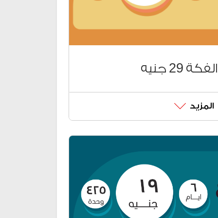
ة 29 جنيه
المزيد
سب احتياجاتك
 (دقائق لكل أرقام الشبكات
ود الشحن*858*
كارت اضغط #86*
فكة الجديدة من خلال:
*