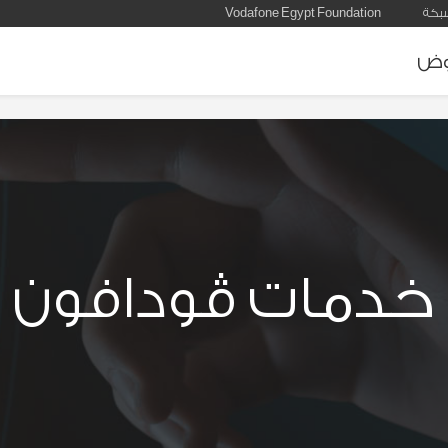
بكة
Vodafone Egypt Foundation
وض
Servi
خدمات ڤودافون