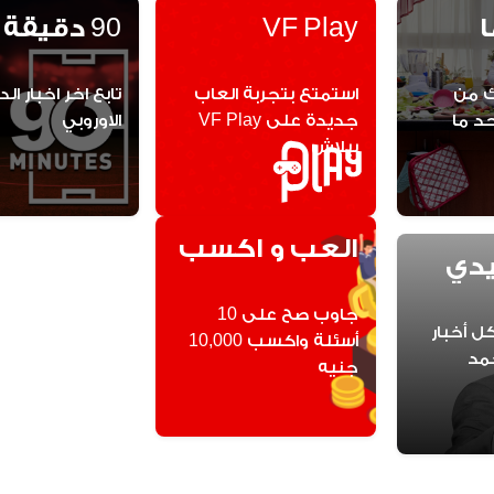
ا
VF Play
90 دقيقة
معلوات تهمك من 
استمتع بتجربة العاب 
بداية الحمل لحد ما 
جديدة على VF Play 
الاوروبي
ببلاش
العب و اكسب
يدي
جاوب صح على 10 
اشترك و تابع كل أخبار 
أسئلة واكسب 10,000 
و كواليس محمد 
جنيه