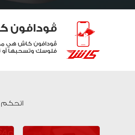
ڤودافون ك
ڤودافون كاش هي محف
فلوسك وتسحبها أو ت
اتحكم ف