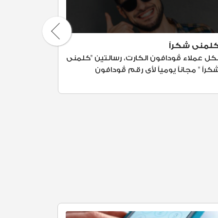
لمنى شكراً
ادفعلي ش
كل عملاء ڤودافون الكارت، رسالتين "كلمنى
مع خدمة "
كراً " مجاناً يومياً لأى رقم ڤودافون
ڤودافون ع