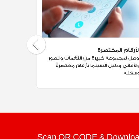
لأرقام المختصرة
مواعيد ال
وصل لمجموعة كبيرة من النغمات والصور
إذا كنت تف
الأغاني ودليل السينما بأرقام مختصرة
التقدم للح
سهلة
مع فودافو
Scan QR CODE & Downlo