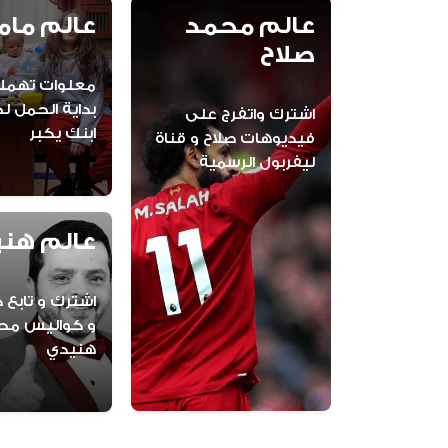
عالم محمد 
عالم مام
صلاح
اشترك واتفرج على 
ابنك يكبر
فيديوهات صلاح و قناة 
ليفربول الرسمية
عالم هن
هنيدي