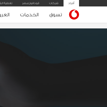
أفراد
شركات
ڤودافون مصر
تغطية الش
تسوق
الخدمات
العر
ces | Vodafone Egypt