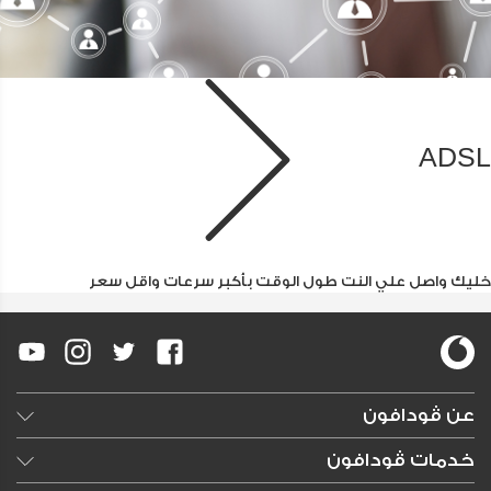
ADSL
خليك واصل علي النت طول الوقت بأكبر سرعات واقل سعر
عن ڤودافون
وظائف خالية
خدمات ڤودافون
النشرات الصحفية