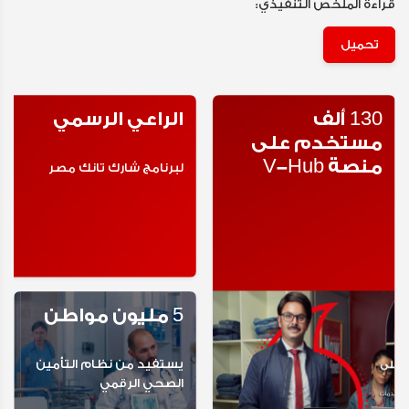
قراءة الملخص التنفيذي:
تحميل
130 ألف 
الراعي الرسمي
مستخدم على 
منصة V-Hub
لبرنامج شارك تانك مصر
5 مليون مواطن
يستفيد من نظام التأمين 
الصحي الرقمي