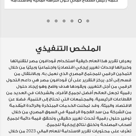
كلمة رئيس القطاع المالي حول النزاهة المالية والاستدامة
الملخص التنفيذي
يعرض تقرير هذا العام كيفية استخدام ڤودافون مصر لتقنياتها
وخبراتها لإحداث تغيير إيجابي اقتصاديًا واجتماعيًا وبيئيًا من خلال
التمكين الرقمي للمجتمع المصري الذي نعمل به. وبالانتقال من
قسم إلى آخر، يركز التقرير على أن ڤودافون مصر هي داعم التحول
الرقمي من أجل التغيير، ويقودها هدف واضح وهو إيجاد حلول
رقمية تجعل العالم أفضل لجميع الأفراد، والشركات في العديد من
القطاعات الرئيسية، والمجتمعات التي تحتاج إلى التنمية، فضلا عن
الاقتصاد والبيئة. وقد تمكنت الخدمات المبتكرة والرائدة المُقدمة
من الشركة من سد الفجوة الرقمية في السوق المصري من خلال
توفير حلول رقمية تُحدث تغيير حقيقي وتحقق قيمة دائمة لجميع
أصحاب المصلحة وتخلق نتائج إيجابية للجميع.
تعّرف على محتويات تقرير الاستدامة للعام المالي 2023 من خلال