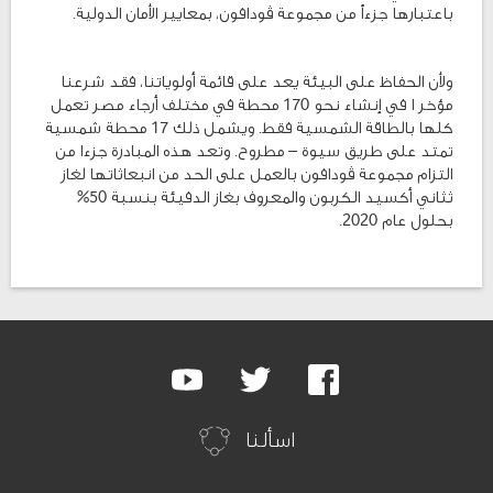
باعتبارها جزءاً من مجموعة ڤودافون، بمعايير الأمان الدولية.
ولأن الحفاظ على البيئة يعد على قائمة أولوياتنا، فقد شرعنا
مؤخر ا في إنشاء نحو 170 محطة في مختلف أرجاء مصر تعمل
كلها بالطاقة الشمسية فقط. ويشمل ذلك 17 محطة شمسية
تمتد على طريق سيوة – مطروح. وتعد هذه المبادرة جزءا من
التزام مجموعة ڤودافون بالعمل على الحد من انبعاثاتها لغاز
ثثاني أكسيد الكربون والمعروف بغاز الدفيئة بنسبة 50%
بحلول عام 2020.
Google
Youtube
Twitter
Facebook
Plus
اسألنا