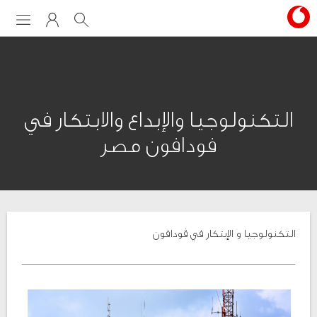
Menu
My Vodafone
Search
التكنولوجيا والإبداع والابتكار في
فودافون مصر
التكنولوجيا و الإبتكار في ڤودافون