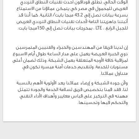
الوقت الحالي، تطلق ڤودافون أحدث تقنيات النطاق الترددي
العريض للمحمول في مصر كي يتمكن عملاؤنا من الاستمتاع
بسرعة بيانات تصل إلى 43.2 ميجا بايت/ الثانية. كما أننا قد
أثبتنا جاهزيتنا التامة لأحداث تقنيات النطاق الترددي العريض
للجيل الرابع ، LTE ، بمخرجات بيانات تصل إلى 150ميجا بايت.
إن لدينا فريقا من المهندسين والخبراء والفنيين المتمرسين
ذوي الخبرة العريضة يعمل على مدار الساعة طوال أيام الاسبوع
لمراقبة كافة الأوجه المتعلقة بعمل الشبكة، وذلك لضمان أعلى
مستويات للخدمة، ولتقديم خدمات آمنة ميسرة تكون في
متناول عملائنا.
ولأن جودة الشبكة و إرضاء عملائنا يعد الأولوية الأهم بالنسبة
لنا، فقد قمنا بتخصيص فريق لسلامة الخدمة والجودة تتمثل
مهمته في التركيز على قياس معايير وأهداف الأداء التقني
والتحكم فيها وتحسينها.