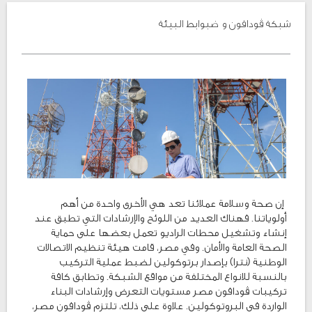
شبكة ڤودافون و ضبوابط البيئة
إن صحة وسلامة عملائنا تعد هي الأخرى واحدة من أهم
أولوياتنا. فهناك العديد من اللوئح والإرشادات التي تطبق عند
إنشاء وتشغيل محطات الراديو تعمل بعضها على حماية
الصحة العامة والأمان. وفي مصر، قامت هيئة تنظيم الاتصالات
الوطنية (نترا) بإصدار برتوكولين لضبط عملية التركيب
بالنسبة للانواع المختلفة من مواقع الشبكة. وتطابق كافة
تركيبات ڤودافون مصر مستويات التعرض وإرشادات البناء
الواردة في البروتوكولين. علاوة على ذلك، تلتزم ڤودافون مصر،