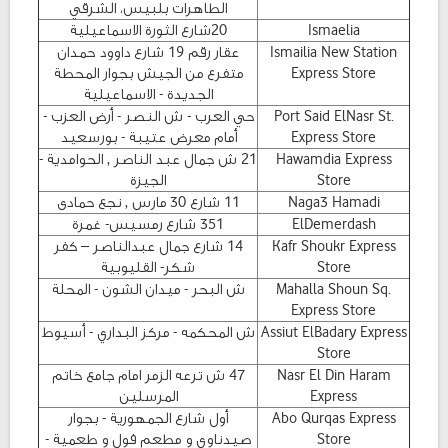
الطاهرات بلبيس، الشرقي
Ismaelia
20شارع الثورة الاسماعيلية
Ismailia New Station
عقار رقم 19 شارع داوود حمدان
Express Store
متفرع من الجيش بجوار المحطة
الجديدة - الاسماعيلية
Port Said ElNasr St.
حي العرب - ش النصر - أرض العزب -
Express Store
أمام معرض عتيبة - بورسعيد
Hawamdia Express
21 ش جمال عبد الناصر , الحوامدية -
Store
الجيزة
Naga3 Hamadi
11 شارع 30 مارس , نجع حمادى
ElDemerdash
351 شارع رمسيس- غمرة
Kafr Shoukr Express
14 شارع جمال عبدالناصر – كفر
Store
شكر- القليوبية
Mahalla Shoun Sq.
ش البحر - ميدان الشون - المحلة
Express Store
Assiut ElBadary Express
ش المحكمه - مركز البداري - أسيوط
Store
Nasr El Din Haram
47 ش ترعه الزمر امام جامع خاتم
Express
المرسلين
Abo Qurqas Express
أول شارع الجمهورية - بجوار
Store
صيدناوي و مطعم فول و طعمية -