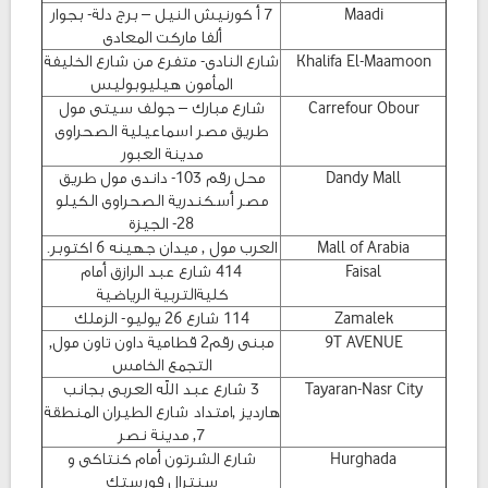
Maadi
7 أ كورنيش النيل – برج دلة- بجوار
ألفا ماركت المعادى
Khalifa El-Maamoon
شارع النادى- متفرع من شارع الخليفة
المأمون هيليوبوليس
Carrefour Obour
شارع مبارك – جولف سيتى مول
طريق مصر اسماعيلية الصحراوى
مدينة العبور
Dandy Mall
محل رقم 103- داندى مول طريق
مصر أسكندرية الصحراوى الكيلو
28- الجيزة
Mall of Arabia
العرب مول , ميدان جهينه 6 اكتوبر.
Faisal
414 شارع عبد الرازق أمام
كليةالتربية الرياضية
Zamalek
114 شارع 26 يوليو- الزملك
9T AVENUE
مبنى رقم2 قطامية داون تاون مول,
التجمع الخامس
Tayaran-Nasr City
3 شارع عبد الله العربى بجانب
هارديز ,امتداد شارع الطيران المنطقة
7, مدينة نصر
Hurghada
شارع الشرتون أمام كنتاكى و
سنترال فورستك