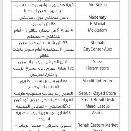
Ain Sokna
قرية هوريزون الوادى , بجانب ستيلا
دى مارى, العين السخنة
Madenaty
داخل مدينتى مول , مدينتى.
ElManial
88 ش المنيل
Mokkatam
4 شارع 9 من ميدان النافورة – أمام
كنتاكى – المقطم
Shehab
53 ش شهاب. المهندسين
CityCenter-Alex
مدخل الاسكندرية أمام سوبر ماركت
كارفور
Suez
شارع الجيش - برج الياسمين
Haram store
175 شارع الهرم ,امام مسرح الزعيم
و شارع العريش
MaadiCityCenter
معادى سيتى سنتر- طريق
القطامية- المعادى
Seoudi -Zayed Store
الشيخ زايد بجانب سعودية ماركت
Smart Retail Desk
القرية الذكية داخل مبني فودافون
Maadi Laselki
3\2الاسلكى – المعادى الجديدة
Assiut
43شارع الجمهورية برج المصرية
اسيوط
Rehab Eastern Market
السوق الشرقي – مدينة الرحاب –