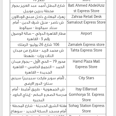
Batl Ahmed AbdelAziz
شارع البطل أحمد عبد العزيز بجوار
st Express Store
محطة بنزين موبيل
Zahraa Retail Desk
زهراء المعادي داخل مبني فودافون
Samalout Express Store
ش ناصر - منزل شرف الدين - أمام
ستاد سمالوط - سمالوط
Airport
مطار القاهرة الدولي – صالة الوصول
رقم 3 - القاهرة
Zamalek Express store
106 شارع 26 يوليو- الزملك
Tahta Express Store
ش محمد فريد - متفرع من ميدان
التلات وزات - طهطا
Hamd Plaza Mall
محور 79 – الحي الأول – بجوار ميدان
Express Store
الحمد – التجمع الخامس – القاهرة
الجديدة – القاهرة
City Stars
, (أمام سوبر ماركت سبينيز) سيتى
ستارز- الدور الارضى
Itay ElBaroud
ش الجمهورية - طريق أمليط - أمام
Gomhorya St. Express
مدرسة الصم و البكم - إيتاي البارود -
Store
البحيرة
Sohag Station Express
مقلة الشرق الحديثة - شارع المحطة -
Store
أمام مسجد السكة الحديد - سوهاج