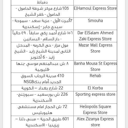
دمياط
ElHamoul Express Store
103شارع مركز شرطة الحامول -
الحامول - كفر الشيخ
Smouha
7ألبرت الأول - عزبة سعد - سموحة -
سيدي جابر - إسكندرية
Dar ElSalam Ahmed
١٥٦ شارع أحمد زكي سابقاً ، ٤٩ حالياً
Zaki Express Store
- دار السلام - البساتين
Mazar Mall Express
مول مزار - حى الكرمه - المدخل
Store
الثانى لمدينة الشيخ زايد - الشيخ
زايد - 6 أكتوبر
Banha Mousa St Express
٨ ش عبدالمنعم موسي -بنها
Store
-قليوبية
Rehab
410 مدينة الرحاب ،السوق
الجديد،أمام بنكNSGB
El Korba
22 شارع بغداد – الكوربة
Sporting express store
226 ش بورسعيد - سبورتنج-
الأسكندرية
Heliopolis Square
72 ش الحجاز امام مستشفى
Express Store
هليوبليس
Alex Zizanya Express
601 طريق الحرية – مبنى دلتا –
store
زيزينيا - الاسكندرية