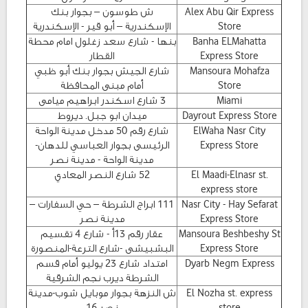
Alex Abu Qir Express
ش طوسون – بجوار بنك
Store
الإسكندرية – أبو قير - الإسكندرية
Banha ELMahatta
بنها - شارع سعد زغلول امام محطة
Express Store
القطار
Mansoura Mohafza
شارع الجيش بجوار بنك أبو ظبي
Store
أمام مبنى المحافظة
Miami
3 شارع اسكندر ابراهيم ميامى
Dayrout Express Store
ميدان ابو جبل. ديروط
ElWaha Nasr City
شارع رقم 50 مدخل مدينة الواحة
Express Store
الرئيسى بجوار العباسي للدهان-
مدينة الواحة - مدينة نصر
El Maadi-Elnasr st.
52 شارع النصر المعادي
express store
Nasr City - Hay Sefarat
111 ابراج الشرطة – حي السفارات –
Express Store
مدينة نصر
Mansoura Beshbeshy St
عقار رقم 13أ - شارع 4 تقسيم
Express Store
البشبيشى -شارع الترعة-المنصورة
Dyarb Negm Express
امتداد شارع 23 يوليو أمام قسم
الشرطة ديرب نجم الشرقية
El Nozha st. express
ش النزهة بجوار موبايل شوب-مدينة
store
نصر 16