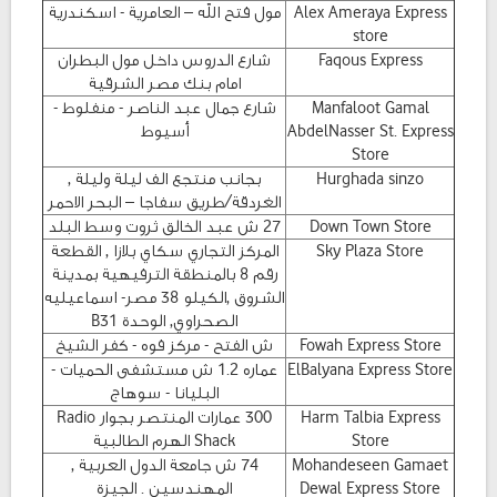
Alex Ameraya Express
مول فتح الله – العامرية - اسكندرية
store
Faqous Express
شارع الدروس داخل مول البطران
امام بنك مصر الشرقية
Manfaloot Gamal
شارع جمال عبد الناصر - منفلوط -
AbdelNasser St. Express
أسيوط
Store
Hurghada sinzo
بجانب منتجع الف ليلة وليلة ,
الغردقة/طريق سفاجا – البحر الاحمر
Down Town Store
27 ش عبد الخالق ثروت وسط البلد
Sky Plaza Store
المركز التجاري سكاي بلازا , القطعة
رقم 8 بالمنطقة الترفيهية بمدينة
الشروق ,الكيلو 38 مصر- اسماعيليه
الصحراوي, الوحدة B31
Fowah Express Store
ش الفتح - مركز فوه - كفر الشيخ
ElBalyana Express Store
عماره 1.2 ش مستشفى الحميات -
البليانا - سوهاج
Harm Talbia Express
300 عمارات المنتصر بجوار Radio
Store
Shack الهرم الطالبية
Mohandeseen Gamaet
74 ش جامعة الدول العربية ,
Dewal Express Store
المهندسين . الجيزة