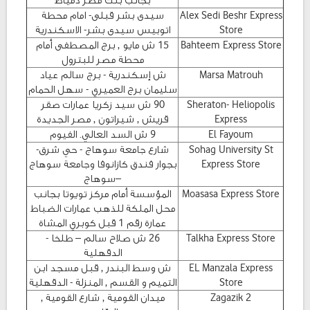
بجانب بنك مصر دمياط
Alex Sedi Beshr Express
سيدى بشر قبلى- امام محطة
Store
اتوبيس سيدى بشر- الاسكندرية
Bahteem Express Store
15 ش مايو , برج المصطفى أمام
محطة مصر للبترول
Marsa Matrouh
ش إسكندرية - برج سالم عياد
سليمان برج العميري - سهل الحمام
Sheraton- Heliopolis
90 ش سيد زكريا عمارات صقر
Express
قريش , شيراتون , مصر الجديدة
El Fayoum
9 ش السد العالي. الفيوم
Sohag University St
شارع جامعة سوهاج - حي شرق-
Express Store
بجوار فندق كازانوفا وجامعة سوهاج
–سوهاج
Moasasa Express Store
المؤسسة أمام مركز تويوتا بجانب
محل الملكة للذهب عمارات الضباط
عمارة رقم 1 قبل كوبري المشاة
Talkha Express Store
26 ش صلاح سالم – طلخا -
الدقهلية
EL Manzala Express
ش وسط البندر , قبل مسجد ابن
Store
التميم و القسم , المنزلة - الدقهلية
Zagazik 2
ميدان القومية , شارع القومية ,