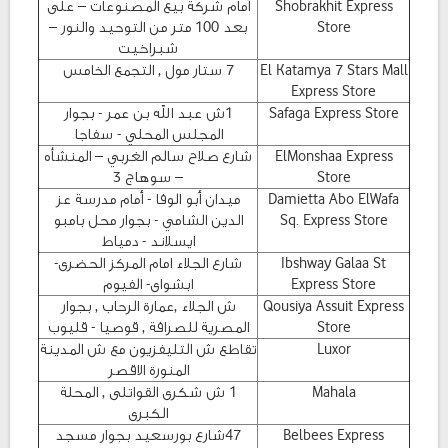
Shobrakhit Express
أمام شركة بيع المصنوعات – على
Store
بعد 100 متر من التوحيد والنور –
شبراخيت
El Katamya 7 Stars Mall
7 ستار مول , التجمع الخامس
Express Store
Safaga Express Store
1ش عبد الله بن عمر - بجوار
المجلس المحلي - سفاجا
ElMonshaa Express
شارع صلاح سالم الغربي – المنشأه
Store
– سوهاج 3
Damietta Abo ElWafa
ميدان أبو الوفا - أمام مدرسة عز
Sq. Express Store
الدين الشامي - بجوار محل بامبو
ايسلاند - دمياط
Ibshway Galaa St
شارع الجلاء امام المركز الحضرى-
Express Store
ابشواى- الفيوم
Qousiya Assuit Express
ش الجلاء ,عمارة الرحاب , بجوار
Store
المصرية للصرافة , قوصيا - قليوب
Luxor
تقاطع ش التليفزيون مع ش المدينة
المنورة الاقصر
Mahala
1 ش شكرى القواتلى , المحلة
الكبرى
Belbees Express
47شارع بورسعيد بجوار مسجد