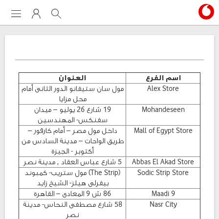
Menu
My Vodafone
Search
اسم الفرع
العنوان
Alex Store
مول سان ستيفانو الدور الثانى أمام
محل مزايا
Mohandeseen
19 شارع 26 يوليو – ميدان
سفنكس- المهندسين
Mall of Egypt Store
داخل مول مصر – أمام كارفور –
طريق الواحات – مدينة السادس من
أكتوبر - الجيزة
Abbas El Akad Store
5 شارع عباس العقاد , مدينة نصر
Sodic Strip Store
(The Strip) مول ستريب- كمبوند
بيفرلى هيلز- الشيخ زايد
Maadi 9
86 ش 9 المعادى – القاهرة
Nasr City
58 شارع مصطفى النحاس- مدينة
نصر