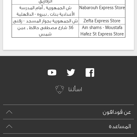
الزقازيق
Nabarouh Express Store
ش الجمهورية , أمام المدرسة
الأعدادية بنات , نبروة - الدقهلية
Zefta Express Store
ش الجمهورية بجوار المسجد - زفتى
Ain shams - Moustafa
36 شارع مصطفى حافظ , عين
Hafez St Express Store
شمس
Google
Youtube
Twitter
Facebook
Plus
اسألنا
عن ڤودافون
المساعدة