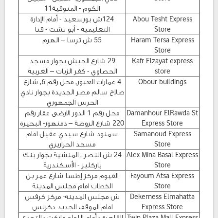
الكوم - المنوفية11
Abou Tesht Express
124ش بورسعيد - أمام الإدارة
Store
التعليمية - أبو تشت - قنا
Haram Tersa Express
55 ش ترسا – الهرم
Store
Kafr Elzayat express
29 شارع الجيش بجوار مسجد
store
الحصاوي - كفر الزيات – الغربية
Obour buildings
4 عمارات العبور, محل رقم 6, شارع
صلاح سالم مصر الجديدة بجوار نادي
الحرس الجمهوري
Damanhour ElRawda St
محل رقم 1 الدور الارضى عقار رقم
Express Store
220 شارع الروضة – دمنهور- البحيرة
Samanoud Express
سمنود شارع سيدي عقيل امام
Store
مسجد الحراريري
Alex Mina Basal Express
24 ش النصر , المنشية بجوار بنك
Store
باركليز - الأسكندرية
Fayoum Atsa Express
الفيوم مركز إطسا شارع عمر بن
Store
الخطاب امام مجلس المدينة
Dekerness Elmahatta
ش مجلس المدينه- مركز كرفس
Express Store
امام الموقف الجديد دكرنس
Twin Plaza Mall Express
القاهرة - أمام اللولو ماركت - التجمع