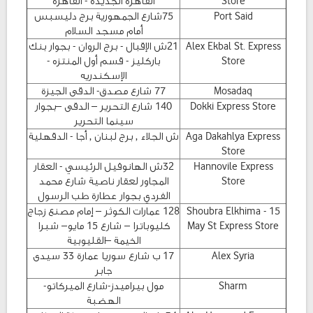
Store
القاهرة الجديدة - القاهرة
Port Said
75شارع الجمهورية برج دليسبس
أمام مسجد السلام
Alex Ekbal St. Express
21ش الإقبال - برج الروان - بجوار بنك
Store
باركليز - قسم أول المنتزه -
الإسكندريه
Mosadaq
77 شارع مصدق- الدقى الجيزة
Dokki Express Store
140 شارع التحرير – الدقى –بجوار
سينما التحرير
Aga Dakahlya Express
ش الجلاء , برج لبنان , أجا - الدقهلية
Store
Hannovile Express
32ش الهانوفيل الرئيسي - العقار
Store
المجاور لعقار ناصية شارع محمد
الفردي بجوار عطارة طب الرسول
Shoubra Elkhima - 15
128 عمارات الكوثر – إمام مصنع زجاج
May St Express Store
كليوباترا – شارع 15 مايو– شبرا
الخيمة –القليوبية
Alex Syria
17 ب شارع سوريا عمارة 33 سيدى
جابر
Sharm
مول بيراميدز-شارع الميركاتو-
الهضبة