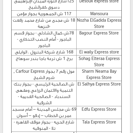
Desouk express store
125شارع الثوره الميدان الإبراهيمى
دسوق كفرالشيخ
Mansoura
117 ش الجمهورية بجوار مؤمن
Nozha ElGadida Express
18 ش مجدى من شارع محمد رفعت
Store
-النزهة
Bagour Express Store
78ش كمال الشاذلي - بجوار قسم
الباجور - أمام النصب التذكاري -
الباجور
El waily Express store
168 شارع شركة البترول ، الوايلى
Sohag Elteraa Express
برج 1 ش ترعة باجا بندر سوهاج
Store
Sharm Neama Bay
مول رقم 7 بجوار Carfour Express ,
Express Store
شرم الشيخ
El Salhya Express Store
ش الصالحية الرئيسي - بجوار بنك
التنمية والائتمان الزراعي ومقهى
السندباد - الصالحية القديمة -
الشرقية
Edfu Express Store
69 ش مجلس المدينة – أمام مسجد
عمر بن الخطاب – إدفو – أسوان
Tala Express Store
شارع الحريه - بجوار موقف القاهرة -
تلا - المنوفيه