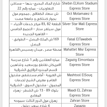
Shebin ELKom Stadium
شارع الجلاء البحري- بنها – مساكن
Express Store
التعاونيات - عماره رقم 22
6 Oct Motamaiez
ش سعاد الكفافى , جمجوم مول
Express Store
بجوار كنتاكى و جامعة مصت
Silver Star Mall Express
قطعة 82 ,83 مركز خدمات الأحياء –
Store
مول سيلفر ستار – التجمع الخامس
– القاهرة الجديدة
Faisal ElTawabek
169ش الملك فيصل – الطوابق -
Express Store
فيصل
Mahattet Misr Express
محطة مصر , ميدان رمسيس-القاهرة
Store
Zagazig Elmontaza
عمارة العقادين رقم 1 شارع مدرسة
Express Store
الامريكان تقاطع بورسعيد وشاهين
قسم المنتزه الزقازيق الشرقية
Mashtool ElSouq
ش العروبة - أمام مستشفى مشتول
Express Store
العام و معرض الشيخ لخدمات
المحمول - مشتول السوق - الشرقية
Maadi EL Zahraa
بلوك 89 - 13 ش الشطر - زهراء
Express Store
المعادى
Zahran Store
زهران مول الدور الثالث سموحه
Zagazig
4 شارع سعد زغلول