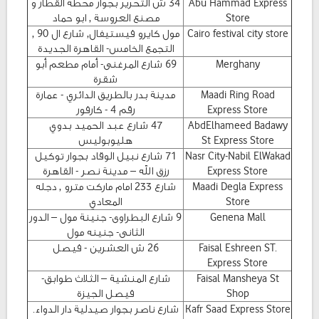
Abu Hammad Express
34 ش التحرير بجوار محطة القطار و
Store
مصنع العروسة , ابو حماد
Cairo festival city store
مول كايرو فيستيفال, شارع ال 90 ,
التجمع الخامس- القاهرة الجديدة
Merghany
69 شارع المرغنى- أمام مطعم أبو
شقرة
Maadi Ring Road
مدينة بدر بالطريق الدائري - عمارة
Express Store
رقم 4 - كارفور
AbdElhameed Badawy
47 شارع عبد الحميد بدوي
St Express Store
هليوبوليس
Nasr City-Nabil ElWakad
71 شارع نبيل الوقاد بجوار توكيل
Express Store
رزق الله – مدينة نصر - القاهرة
Maadi Degla Express
شارع 233 امام ماركت مترو , دجله
Store
المعادي
Genena Mall
9 شارع البطراوى- جنينة مول – الدور
الثانى- جنينه مول
Faisal Eshreen ST.
26 ش العشرين - فيصل
Express Store
Faisal Mansheya St
شارع المنشية – الثلاث طوابق-
Shop
فيصل الجيزة
Kafr Saad Express Store
شارع ناصر بجوار صيدلية دار الدواء.