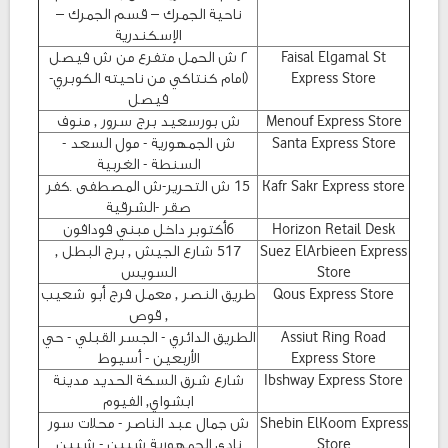
ناحية الجمرك – قسم الجمرك –
الإسكندرية
Faisal Elgamal St
٢ ش الحمل متفرع من ش فيصل
Express Store
(امام كنتاكي من ناحيته الكوبري-
فيصل
Menouf Express Store
ش بورسعيد برج سرور , منوف
Santa Express Store
ش الجمهورية - مول السعد -
السنطة - الغربية
Kafr Sakr Express store
15 ش التحرير-ش المصطفى .كفر
صقر -الشرقية
Horizon Retail Desk
6أكتوبر داخل مبني فودافون
Suez ElArbieen Express
517 شارع الجيش , برج البطل ,
Store
السويس
Qous Express Store
طريق النصر , معمل فرج أبو شعيب
, قوص
Assiut Ring Road
الطريق الدائري - الجسر القبلي - حي
Express Store
الأربعين - أسيوط
Ibshway Express Store
شارع شرق السكة الحديد مدينة
ابشواي, الفيوم
Shebin ElKoom Express
ش جمال عبد الناصر - محلات سور
Store
نادي الجمهورية شبين - شبين