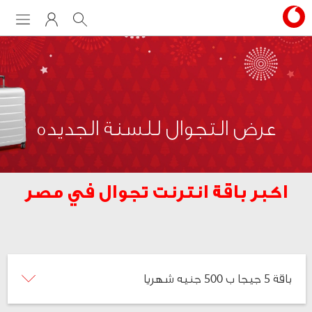
Menu
My Vodafone
Search
عرض التجوال للسنة الجديده
اكبر باقة انترنت تجوال في مصر
باقة 5 جيجا ب 500 جنيه شهريا