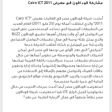
مشاركة فودافون فى معرض Cairo ICT 2011
أعلنت شركة فودافون مصر في فعاليات معرض "Cairo ICT
2011" والذي انطلقت أعماله يوم (25 مايو 2011) العام العديد
من التطبيقات المتميزة التي تساعد المستخدمين على المزيد
من التواصل في أي وقت ومكان أهمها تطبيق فودافون BUZZ
والذي يمثل نقلة نوعية في مجال تطبيقات التواصل الاجتماعي
والدردشة عبر الموبايل و كذلك أطلقت الشركة خدمة
"شركتي" التي تعد الأولى من نوعها في مصر التي تُمكن
الشركات الصغيرة والمتوسطة من تطوير أعمالها من خلال
استخدام تطبيقات عديدة عبرالانترنت باللغة العربية تمكنها
من إدارة حساباتها ومصروفاتها إلكترونياً وكذلك إدارة وتطوير
علاقات العملاء والتواصل معهم بالإضافة إلى الاستفادة من
خدمات الإنترنت والبريد الالكتروني وإنشاء موقع الكتروني دون
الحاجة الى خبرة تقنية متخصصة.
استعرضت فودافون مصر أيضا أحدث سرعات الانترنت من خلال
تكنولوجيا الجيل الرابع LTE كما استعرضت شركة فودافون
مصر نظاماً متطوراً في مجال "الرعاية الطبية عن بعد".