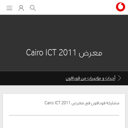
Menu
My Vodafone
Search
معرض Cairo ICT 2011
Breadcrumbs
Breadcrumbs
أحداث و مؤتمرات من ڤودافون
for
for
the
the
current
current
page
page
مشاركة فودافون فى معرض Cairo ICT 2011