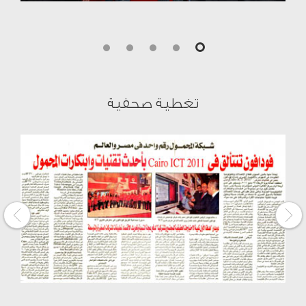
4
3
2
1
0
تغطية صحفية
Next
Previous
page
page