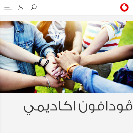
demy | Vodafone Egypt
ڤودافون اكاديمي