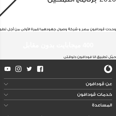
وحدت ڤودافون مصر و شركة وصول جهودهما للمرة الأولى من أجل تطوير ا
400 ميجابايت بدون مقابل
حمّل تطبيق انا فودافون دلوقتى
عن ڤودافون
وظائف خالية
خدمات ڤودافون
النشرات الصحفية
تسوق
المساعدة
الإعلانات
DSL
الأسئلة الشائعة