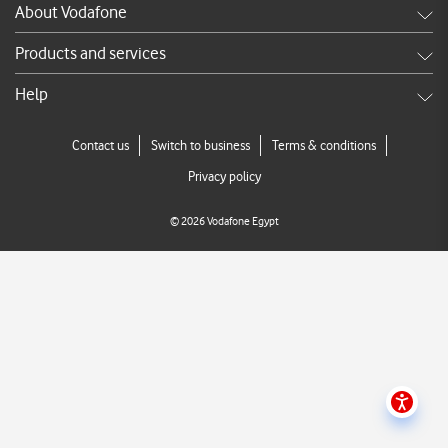
About Vodafone
Careers
Products and services
News & press releases
Shop
Help
TV Commercials
DSL
Services FAQ's
Contact us
Switch to business
Terms & conditions
Broadband
Call us
Privacy policy
Store Locator
©
2026
Vodafone Egypt