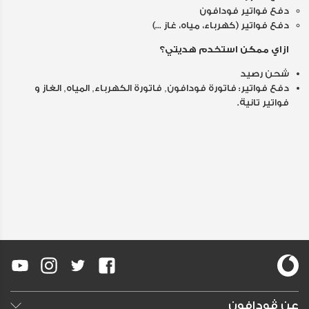
دفع فواتير فودافون
دفع فواتير (كهرباء، مياه، غاز ...)
ازاي ممكن استخدم هديتي؟
شحن رصيد
دفع فواتير: فاتورة فودافون, فاتورة الكهرباء, المياه, الغاز و
فواتير تانية.
عن ڤودافون