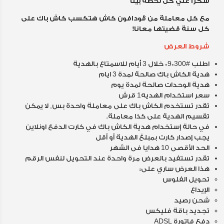
شكراً علي كل لحظة بينّا
مع كل معاملة من ڤودافون كاش هتكسب كاش باك على
كل سنة قضيتها معانا!
شروط العرض
اطلب #300*9* خلال 3 أيام للاسمتاع بالهدية
هدية الكاش باك صالحة لمدة 3 ايام
هدية الوحدات صالحة لمدة يوم
سعر استخدام الهديه1 قرش
تقدر تستخدم الكاش باك على معاملة واحدة بس, لا يمكن
تقسيم الهدية على كذا معاملة.
في حالة إستخدام هدية الكاش باك في كارت الدفع اونلاين
يجب إصدار كارت بمبلغ الهدية أو أقل
الحد الأقصى 10 هدايا فى الشهر
تقدر تستفيد بالعرض مرة واحدة عند التحويل لنفس الرقم
هذا العرض ساري على:
تحويل الفلوس
الإيداع
شحن رصيد
تجديد باقة فليكس
دفع فاتورة ADSL