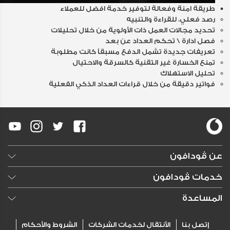
طريقة امنة وفعالة لتوفير خدمة افضل للعملاء
رصد فعلي، للقراءة والتنبيه
تحديد مجالات العمل ذات الأولوية من خلال تحليلات
فصل ادارة \ تحكم العداد عن بعد
تعريفات جديدة تشمل الدفع مسبقاً كانت مطلوبة
تمنع الخسارة غير التقنية كالسرقة والاحتيال
تحليل الاستهلاك
فواتير دقيقة من خلال قراءات العداد الذكي الفعلية
عن ڤودافون
وظائف خالية
خدمات ڤودافون
النشرات الصحفية
تسوق
المساعدة
الإعلانات
DSL
الأسئلة الشائعة
إتصل بنا
الأنتقال لخدمات الشركات
الشروط والأحكام
انترنت