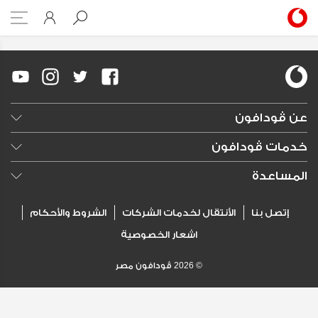
vodafone-red2
عن ڤودافون
وظائف خالية
خدمات ڤودافون
النشرات الصحفية
تسوق
المساعدة
الإعلانات
DSL
الأسئلة الشائعة
إتصل بنا
الأنتقال لخدمات الشركات
الشروط والأحكام
انترنت
كلمنا
اشعار الخصوصية
محدد الفروع
©
2026
ڤودافون مصر