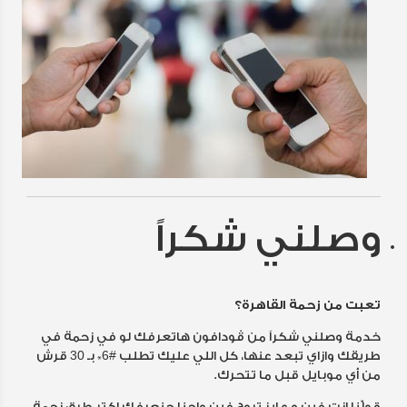
وصلني شكراً
تعبت من زحمة القاهرة؟
خدمة وصلني شكراً من ڤودافون هاتعرفك لو في زحمة في
طريقك وازاي تبعد عنها، كل اللي عليك تطلب #6* بـ 30 قرش
من أي موبايل قبل ما تتحرك.
قولّنا إنت فين و عايز تروح فين واحنا حنعرفك اكتر طرق زحمة