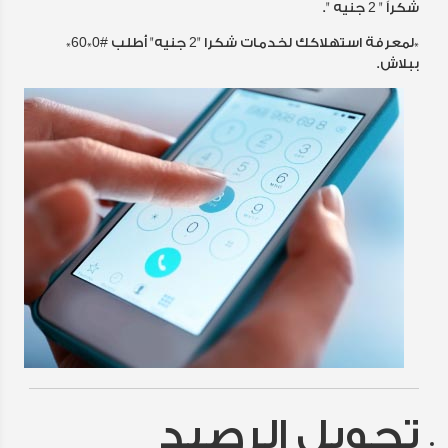
شكراً " 2 جنيه ".
*لمعرفة استهلاكك لخدمات شكرا "2 جنيه" أطلب #0*60*
ببلاش.
تحويل الرصيد