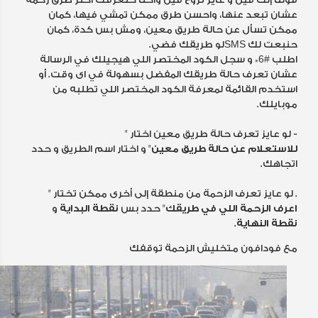
عشان تبعد عنها، واحسن طرق ممكن تمشي فيها، كمان
ممكن تسأل عن حالة طريق معين، ومش بس كدة، كمان
حنبعت لك SMSلو طريقك فضي.
اطلب #6* و سجل الكود المختصر اللي هيجيلك في الرسالة
عشان تعرف حالة طريقك المفضل بسهولة في اى وقت. أو
استخدم القائمة لمعرفة الكود المختصر اللي تطلبه من
موبايلك.
- لو عايز تعرف حالة طريق معين اختار "
للاستعلام عن حالة طريق معين
" و اختار اسم الطريق و حدد
اتجاهك.
. لو عايز تعرف الزحمة من منطقة إلى أخرى ممكن تختار "
اعرف الزحمة اللي في طريقك
" حدد بس
نقطة البداية
و
نقطة النهاية
.
مع فودافون متخليش الزحمة توقفك