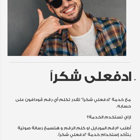
ادفعلى شكر
اً
مع خدمة "ادفعلي شكراً" تقدر تكلم أي رقم ڤودافون على
حسابه.
ازاي تستخدم الخدمة؟
أطلب #رقم الموبايل او كلم الرقم و هتسمع رسالة صوتية
بتأكد إستخدام خدمة "ادفعلي شكراً.