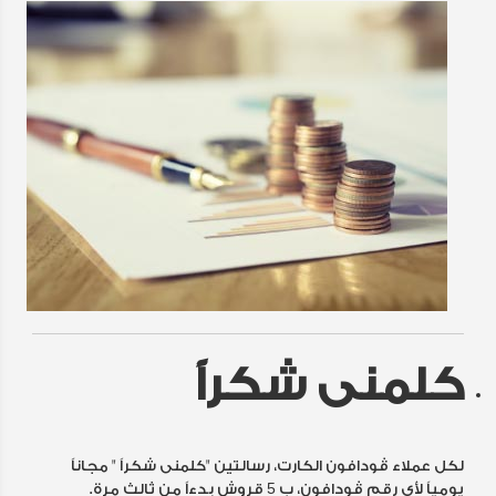
كلمنى شكراً
لكل عملاء ڤودافون الكارت، رسالتين "كلمنى شكراً " مجاناً
يومياً لأى رقم ڤودافون، ب 5 قروش بدءاً من ثالث مرة.